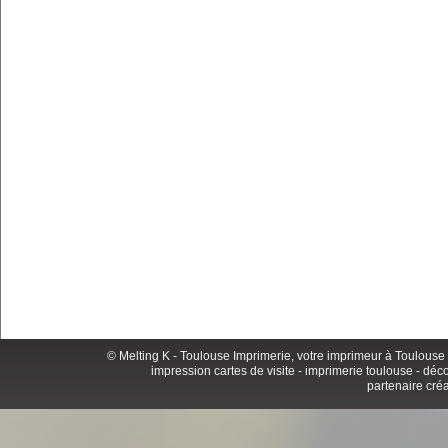
© Melting K -
Toulouse Imprimerie
, votre imprimeur à Toulouse 
impression cartes de visite
-
imprimerie toulouse
- déco
partenaire créat