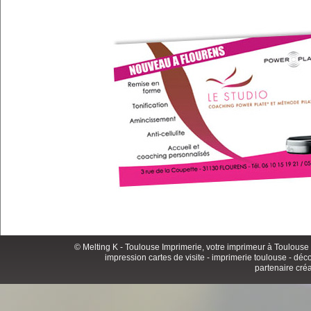
© Melting K -
Toulouse Imprimerie
, votre imprimeur à Toulouse 
impression cartes de visite
-
imprimerie toulouse
- déco
partenaire créat