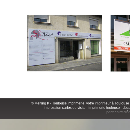
© Melting K -
Toulouse Imprimerie
, votre imprimeur à Toulouse 
impression cartes de visite
-
imprimerie toulouse
- déco
partenaire créat