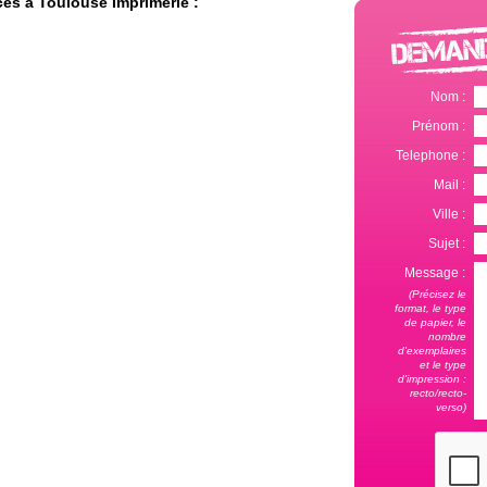
cès à Toulouse Imprimerie :
Nom :
Prénom :
Telephone :
Mail :
Ville :
Sujet :
Message :
(Précisez le
format, le type
de papier, le
nombre
d'exemplaires
et le type
d'impression :
recto/recto-
verso)