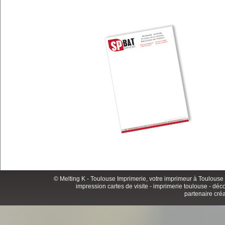
© Melting K -
Toulouse Imprimerie
, votre imprimeur à Toulouse 
impression cartes de visite
-
imprimerie toulouse
- déco
partenaire créat